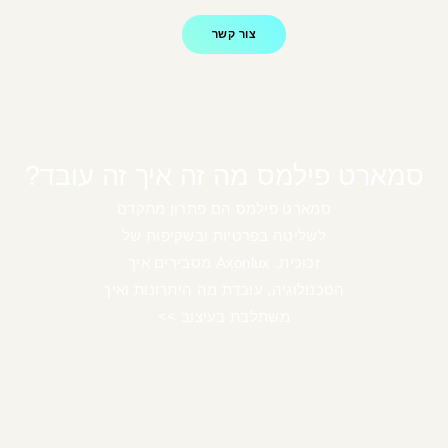
צור קשר
סמארט פילמס מה זה איך זה עובד?
סמארט פילמס הם פתרון מתקדם
לשליטה בפרטיות ובשקיפות של
זכוכית. Axonlux מסבירים איך
הטכנולוגיה, עובדת מה היתרונות ואיך
משתלבת בעיצוב >>